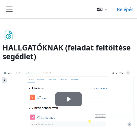
Tovább a fő tartalomhoz
Belépés
Oldalpanel
HALLGATÓKNAK (feladat feltöltése
segédlet)
Teljesítési követelmények
Videó
lejátszása