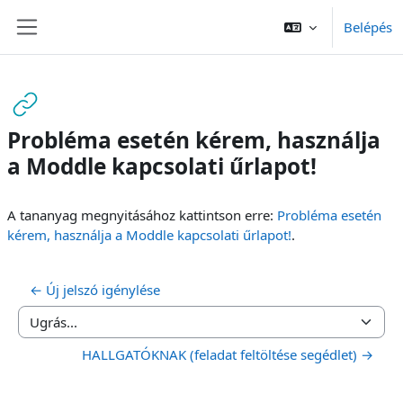
Tovább a fő tartalomhoz
Belépés
Oldalpanel
Probléma esetén kérem, használja
a Moddle kapcsolati űrlapot!
Teljesítési követelmények
A tananyag megnyitásához kattintson erre:
Probléma esetén
kérem, használja a Moddle kapcsolati űrlapot!
.
← Új jelszó igénylése
Ugrás...
HALLGATÓKNAK (feladat feltöltése segédlet) →